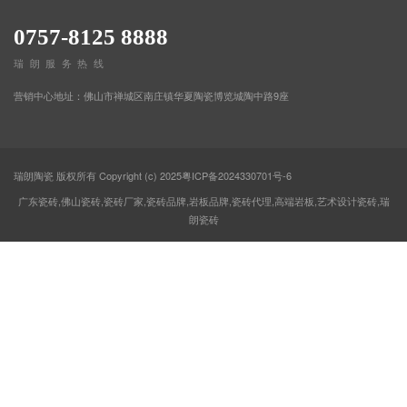
0757-8125 8888
瑞朗服务热线
营销中心地址：佛山市禅城区南庄镇华夏陶瓷博览城陶中路9座
瑞朗陶瓷 版权所有 Copyright (c) 2025
粤ICP备2024330701号-6
广东瓷砖,佛山瓷砖,瓷砖厂家,瓷砖品牌,岩板品牌,瓷砖代理,高端岩板,艺术设计瓷砖,瑞
朗瓷砖