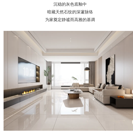
沉稳的灰色底釉中
暗藏天然石纹的深邃脉络
为家奠定静谧而高雅的基调