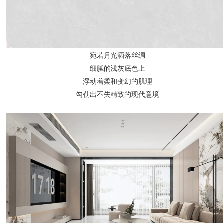
宛若月光洒落丝绸
细腻的浅灰底色上
浮动着柔和变幻的肌理
勾勒出不失精致的现代意境