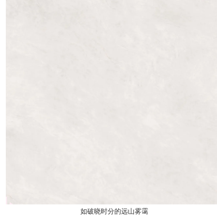
如破晓时分的远山雾霭