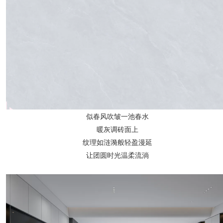
似春风吹皱一池春水
暖灰调砖面上
纹理如涟漪般轻盈漫延
让团圆时光温柔流淌