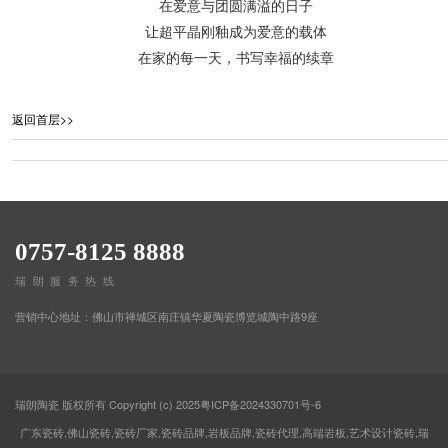
在爱意与团圆满溢的日子
让超平晶刚釉成为爱意的载体
在家的每一天，书写幸福的续章
返回首层>>
0757-8125 8888
瑞朗服务热线
营销中心地址：佛山市禅城区南庄镇华夏陶瓷博览城陶中路9座
瑞朗陶瓷 版权所有 Copyright (c) 2025
粤ICP备2024330701号-6
广东瓷砖,佛山瓷砖,瓷砖厂家,瓷砖品牌,岩板品牌,瓷砖代理,高端岩板,艺术设计瓷砖,瑞