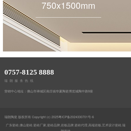
750x1500mm
0757-8125 8888
瑞朗服务热线
营销中心地址：佛山市禅城区南庄镇华夏陶瓷博览城陶中路9座
瑞朗陶瓷 版权所有 Copyright (c) 2025
粤ICP备2024330701号-6
广东瓷砖,佛山瓷砖,瓷砖厂家,瓷砖品牌,岩板品牌,瓷砖代理,高端岩板,艺术设计瓷砖,瑞
朗瓷砖